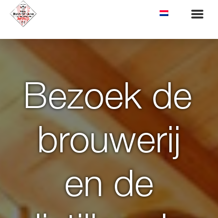
Activiteiten
Microbrouwerij
Microdistilleerderij
Distilleerderij
Bezoek de
Onze Whiskies
Onze Gins
Bezoek de brouwerij en de distilleerderij
Museum
brouwerij
Boetiek
Brasserie De Waterloo – Restaurant
Menu
en de
Brasserie de Waterloo – Restaurant
Contact
Zaalverhuur