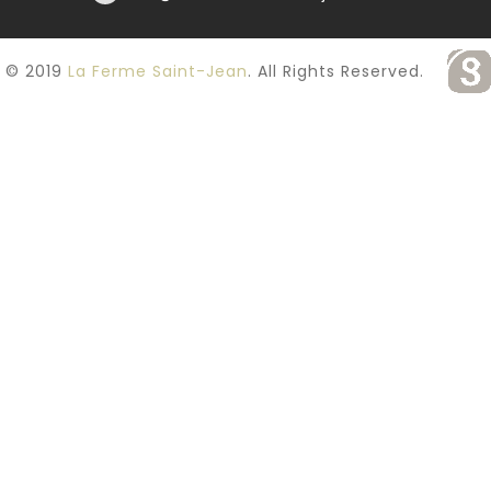
Carte
Lunch de la semaine
© 2019
La Ferme Saint-Jean
. All Rights Reserved.
Tapas & Desserts
Suggestions
Contact Et Informations
LOUER LA FERME