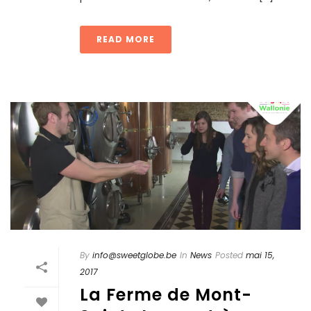
Lunch de la semaine
Tapas & Desserts
Suggestions
READ MORE
Contact Et Informations
LOUER LA FERME
By
info@sweetglobe.be
In
News
Posted
mai 15,
2017
La Ferme de Mont-