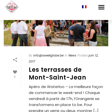
Activités De La Ferme
La Micro-brasserie
La micro-distillerie
La distillerie
Nos Gins
Nos Whiskies
Visitez la brasserie et la distillerie
By
info@sweetglobe.be
In
News
Posted
juin 12,
Le musée
2017
Le Comptoir
Les terrasses de
Agenda Evènements publics
Mont-Saint-Jean
5
Brasserie De Waterloo – Restaurant
Apéro de Waterloo – La meilleure façon
Infos et réservations
de commencer le week-end ! Chaque
Nos Brunchs
vendredi à partir de 17h, l’Orangerie se
Carte
transformera en place to be. Pour
Carte
prendre un verre ou deux, montrer [...]