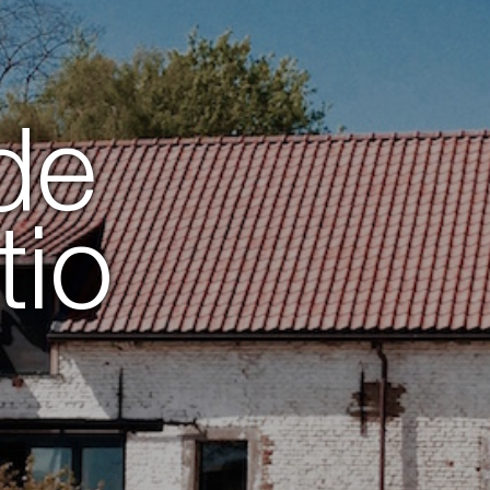
de
tio