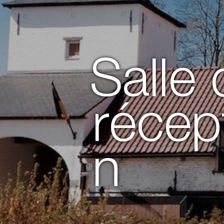
Salle 
récep
n